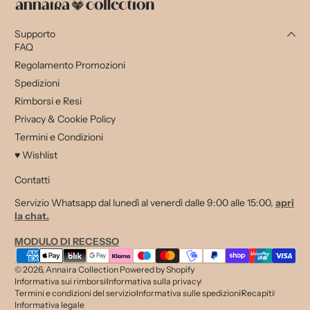
Supporto
FAQ
Regolamento Promozioni
Spedizioni
Rimborsi e Resi
Privacy & Cookie Policy
Termini e Condizioni
♥ Wishlist
Contatti
Servizio Whatsapp dal lunedì al venerdì dalle 9:00 alle 15:00,
apri
la chat.
MODULO DI RECESSO
Metodi di pagamento
© 2026,
Annaira Collection
Powered by Shopify
Informativa sui rimborsi
Informativa sulla privacy
Termini e condizioni del servizio
Informativa sulle spedizioni
Recapiti
Informativa legale