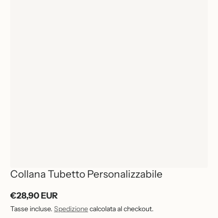
1
Collana Tubetto Personalizzabile
/
1
€28,90 EUR
Prezzo
Tasse incluse.
Spedizione
calcolata al checkout.
normale