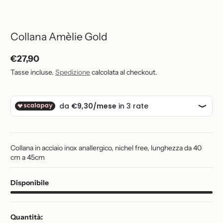
1
Collana Amèlie Gold
/
1
€27,90
Prezzo
Tasse incluse.
Spedizione
calcolata al checkout.
normale
Collana in acciaio inox anallergico, nichel free, lunghezza da 40
cm a 45cm
Disponibile
Quantità: