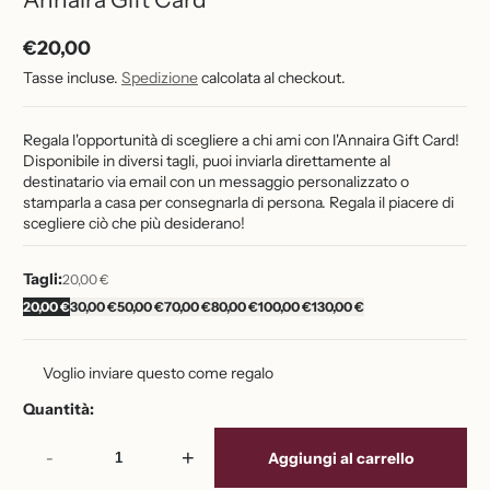
€20,00
Prezzo
Tasse incluse.
Spedizione
calcolata al checkout.
normale
Regala l'opportunità di scegliere a chi ami con l'Annaira Gift Card!
Disponibile in diversi tagli, puoi inviarla direttamente al
destinatario via email con un messaggio personalizzato o
stamparla a casa per consegnarla di persona. Regala il piacere di
scegliere ciò che più desiderano!
Tagli:
20,00 €
20,00 €
30,00 €
50,00 €
70,00 €
80,00 €
100,00 €
130,00 €
Voglio inviare questo come regalo
Quantità:
-
+
Aggiungi al carrello