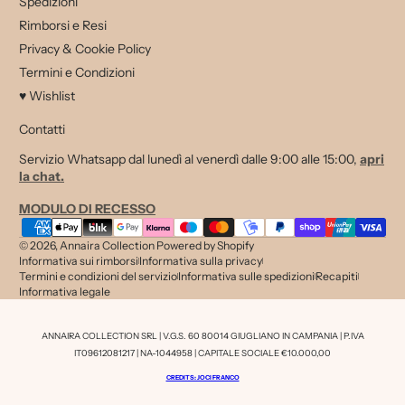
Spedizioni
Rimborsi e Resi
Privacy & Cookie Policy
Termini e Condizioni
♥ Wishlist
Contatti
Servizio Whatsapp dal lunedì al venerdì dalle 9:00 alle 15:00,
apri
la chat.
MODULO DI RECESSO
Metodi di pagamento
© 2026,
Annaira Collection
Powered by Shopify
Informativa sui rimborsi
Informativa sulla privacy
Termini e condizioni del servizio
Informativa sulle spedizioni
Recapiti
Informativa legale
ANNAIRA COLLECTION SRL | V.G.S. 60 80014 GIUGLIANO IN CAMPANIA | P.IVA
IT09612081217 | NA-1044958 | CAPITALE SOCIALE €10.000,00
CREDITS: JOCI FRANCO