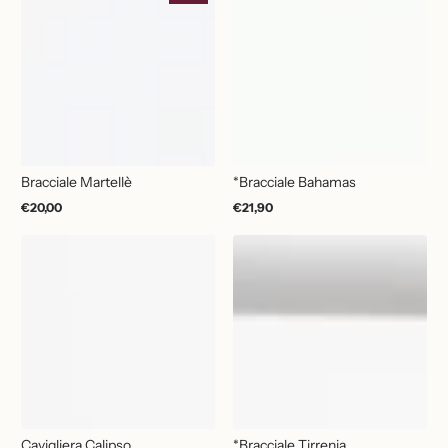
Bracciale Martellè
*Bracciale Bahamas
€20,00
€21,90
Prezzo
Prezzo
normale
normale
Cavigliera Calipso
*Bracciale Tirrenia