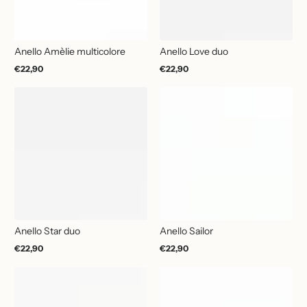
Anello Amèlie multicolore
Anello Love duo
€22,90
€22,90
Prezzo
Prezzo
normale
normale
Anello Star duo
Anello Sailor
€22,90
€22,90
Prezzo
Prezzo
normale
normale