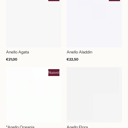
Anello Agata
Anello Aladdin
€21,00
€22,50
Prezzo
Prezzo
normale
normale
Nuovo!
*Anello Oceania
Anello Flora