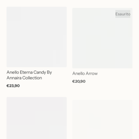
normale
normale
Esaurito
Anello Eterna Candy By
Anello Arrow
Annaira Collection
€20,90
Prezzo
€23,90
normale
Prezzo
normale