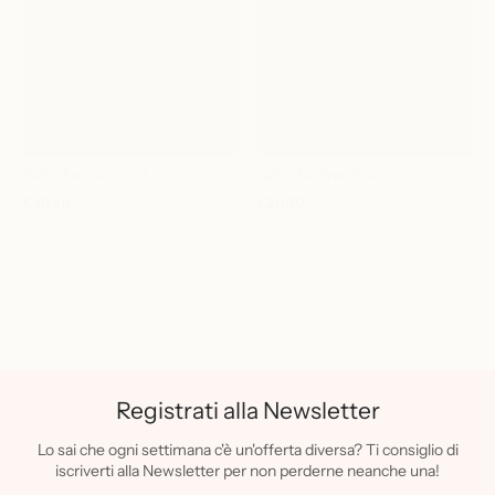
Set 5 Fedine Gold
Set 5 Fedine Silver
€20,90
€20,90
Prezzo
Prezzo
normale
normale
Registrati alla Newsletter
Lo sai che ogni settimana c'è un'offerta diversa? Ti consiglio di
iscriverti alla Newsletter per non perderne neanche una!