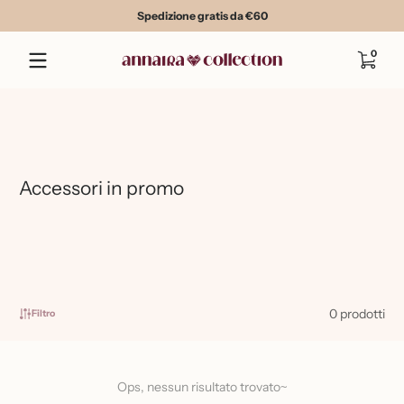
Spedizione gratis da €60
Salta al contenuto
0 artico
0
Accessori in promo
0 prodotti
Filtro
Ops, nessun risultato trovato~